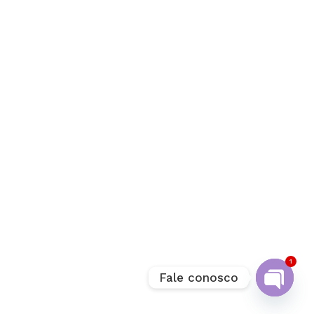
1
Fale conosco
Open
chaty